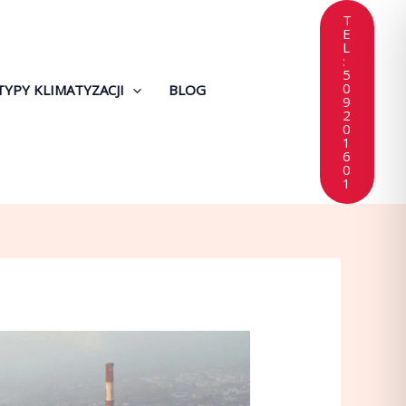
T
E
L
:
5
0
TYPY KLIMATYZACJI
BLOG
9
2
0
1
6
0
1