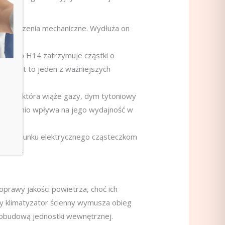
ieczyszczenia mechaniczne. Wydłuża on
13 lub H14 zatrzymuje cząstki o
0%. Jest to jeden z ważniejszych
kturę, która wiąże gazy, dym tytoniowy
pośrednio wpływa na jego wydajność w
nie ładunku elektrycznego cząsteczkom
ywanie.
poprawy jakości powietrza, choć ich
y klimatyzator ścienny wymusza obieg
 obudową jednostki wewnętrznej.