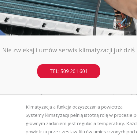
urządzenia wykorzystują filtrację wielostopniową:
Filtr wstępny:
Zatrzymuje kurz, sierść i większe zan
żywotność droższych filtrów wewnętrznych.
Filtr HEPA (High Efficiency Particulate Air):
Standard H
wielkości 0,3 mikrometra ze skutecznością niemal 10
Nie zwlekaj i umów serwis klimatyzacji już dziś
elementów w walce ze smogiem i patogenami.
Filtr węglowy (Active Carbon):
Posiada porowatą stru
i zapachy. Masa węgla aktywnego w urządzeniu bez
TEL: 509 201 601
usuwaniu LZO.
Jonizacja:
Wspomaga proces filtracji poprzez nadawa
zanieczyszczeń, co ułatwia ich osiadanie i przechwyt
Klimatyzacja a funkcja oczyszczania powietrza
Systemy klimatyzacji pełnią istotną rolę w procesie 
głównym zadaniem jest regulacja temperatury. Każd
powietrza przez zestaw filtrów umieszczonych pod