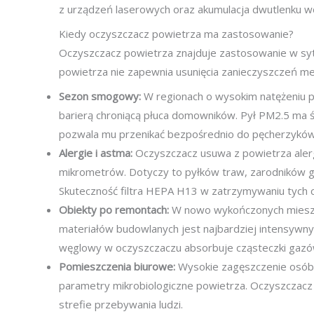
z urządzeń laserowych oraz akumulacja dwutlenku w
Kiedy oczyszczacz powietrza ma zastosowanie?
Oczyszczacz powietrza znajduje zastosowanie w syt
powietrza nie zapewnia usunięcia zanieczyszczeń me
Sezon smogowy:
W regionach o wysokim natężeniu p
barierą chroniącą płuca domowników. Pył PM2.5 ma ś
pozwala mu przenikać bezpośrednio do pęcherzyków 
Alergie i astma:
Oczyszczacz usuwa z powietrza aler
mikrometrów. Dotyczy to pyłków traw, zarodników 
Skuteczność filtra HEPA H13 w zatrzymywaniu tych 
Obiekty po remontach:
W nowo wykończonych mieszk
materiałów budowlanych jest najbardziej intensywny 
węglowy w oczyszczaczu absorbuje cząsteczki gazów
Pomieszczenia biurowe:
Wysokie zagęszczenie osób 
parametry mikrobiologiczne powietrza. Oczyszczacz r
strefie przebywania ludzi.