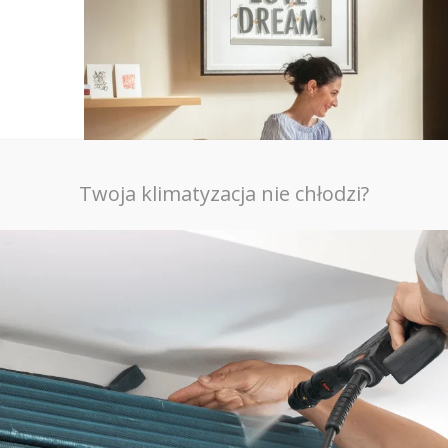
Twoja klimatyzacja nie chłodzi?
źródło:
https://www.daikin.pl/
Oczyszczanie powietrza – jak to działa
Skuteczność oczyszczacza zależy od zastosowanych te