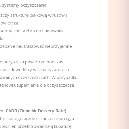
 systemy oczyszczania:
szczy strukturę białkową wirusów i
powietrza.
yseptyczne srebra do hamowania
ła.
 zadanie neutralizować nieprzyjemne
re oczyszcza powietrze podczas
tandardowe filtry w klimatyzatorach
ykowanych oczyszczaczach. W przypadku
tanowi uzupełnienie dla oczyszczacza
rem
CADR (Clean Air Delivery Rate)
.
starczonego przez urządzenie w ciągu
powinien przefiltrować całą kubaturę