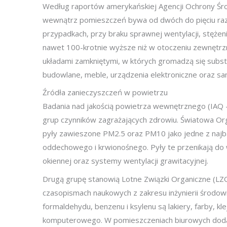
Według raportów amerykańskiej Agencji Ochrony Śr
wewnątrz pomieszczeń bywa od dwóch do pięciu razy
przypadkach, przy braku sprawnej wentylacji, stężen
nawet 100-krotnie wyższe niż w otoczeniu zewnętrzn
układami zamkniętymi, w których gromadzą się subs
budowlane, meble, urządzenia elektroniczne oraz s
Źródła zanieczyszczeń w powietrzu
Badania nad jakością powietrza wewnętrznego (IAQ – 
grup czynników zagrażających zdrowiu. Światowa Or
pyły zawieszone PM2.5 oraz PM10 jako jedne z najba
oddechowego i krwionośnego. Pyły te przenikają do w
okiennej oraz systemy wentylacji grawitacyjnej.
Drugą grupę stanowią Lotne Związki Organiczne (LZ
czasopismach naukowych z zakresu inżynierii środow
formaldehydu, benzenu i ksylenu są lakiery, farby, k
komputerowego. W pomieszczeniach biurowych dod