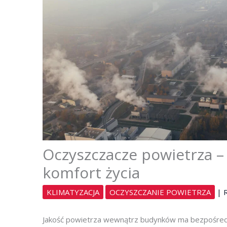
Oczyszczacze powietrza –
komfort życia
KLIMATYZACJA
OCZYSZCZANIE POWIETRZA
|
Jakość powietrza wewnątrz budynków ma bezpośredn