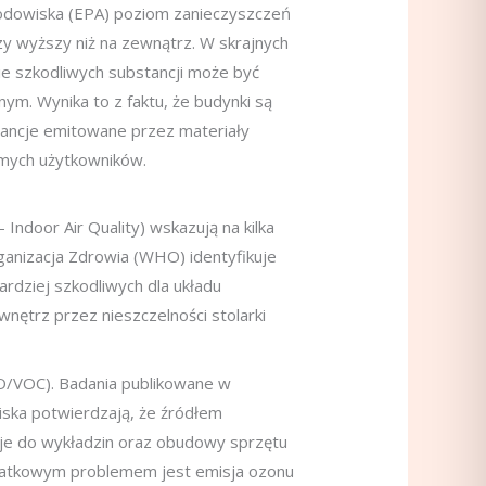
odowiska (EPA) poziom zanieczyszczeń
 wyższy niż na zewnątrz. W skrajnych
ie szkodliwych substancji może być
ym. Wynika to z faktu, że budynki są
tancje emitowane przez materiały
amych użytkowników.
Indoor Air Quality) wskazują na kilka
ganizacja Zdrowia (WHO) identyfikuje
rdziej szkodliwych dla układu
nętrz przez nieszczelności stolarki
O/VOC). Badania publikowane w
iska potwierdzają, że źródłem
leje do wykładzin oraz obudowy sprzętu
atkowym problemem jest emisja ozonu