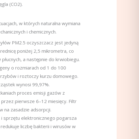
ęgla (CO2).
uacjach, w których naturalna wymiana
chanicznych i chemicznych.
yłów PM2.5 oczyszczacz jest jedyną
rednicę poniżej 2,5 mikrometra, co
płucnych, a następnie do krwiobiegu.
geny o rozmiarach od 1 do 100
grzybów i roztoczy kurzu domowego.
cząstek wynosi 99,97%.
aniach proces emisji gazów z
przez pierwsze 6–12 miesięcy. Filtr
 na zasadzie adsorpcji.
i sprzętu elektronicznego pogarsza
edukuje liczbę bakterii i wirusów w