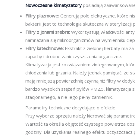
Nowoczesne klimatyzatory
posiadają zaawansowane
Filtry plazmowe:
Generują pole elektryczne, które ni
bakterii. Jest to technologia skuteczna w sterylizacji 
Filtry z jonami srebra:
Wykorzystują właściwości ant
namnażania się mikroorganizmów na wymienniku ciep
Filtry katechinowe:
Ekstrakt z zielonej herbaty ma za
zapachy i drobne zanieczyszczenia organiczne.
Klimatyzacja jest rozwiązaniem zintegrowanym, któ
chłodzenia lub grzania. Należy jednak pamiętać, że s
mają mniejszą powierzchnię czynną niż filtry w ded
bardzo wysokich stężeń pyłów PM2.5, klimatyzacja s
stacjonarnego, a nie jego pełny zamiennik.
Parametry techniczne decydujące o efekcie
Przy wyborze sprzętu należy kierować się paramet
Wartość ta określa objętość czystego powietrza do
godziny. Dla uzyskania realnego efektu oczyszczacz 